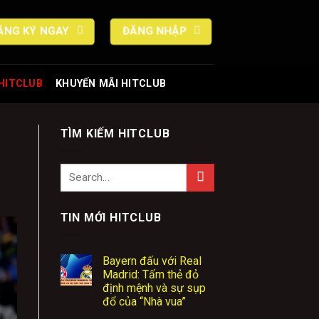
ĂNG KÝ NGAY
ĐĂNG NHẬP
HITCLUB
KHUYẾN MÃI HITCLUB
TÌM KIẾM HITCLUB
TIN MỚI HITCLUB
Bayern đấu với Real
Madrid: Tấm thẻ đỏ
định mệnh và sự sụp
đổ của “Nhà vua”
Không