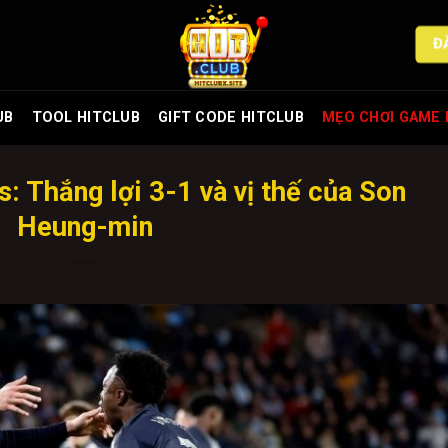
Đ
UB
TOOL HITCLUB
GIFT CODE HITCLUB
MẸO CHƠI GAME 
: Thắng lợi 3-1 và vị thế của Son
Heung-min