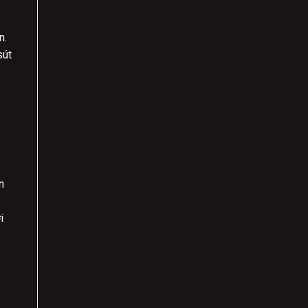
n.
sút
n
i