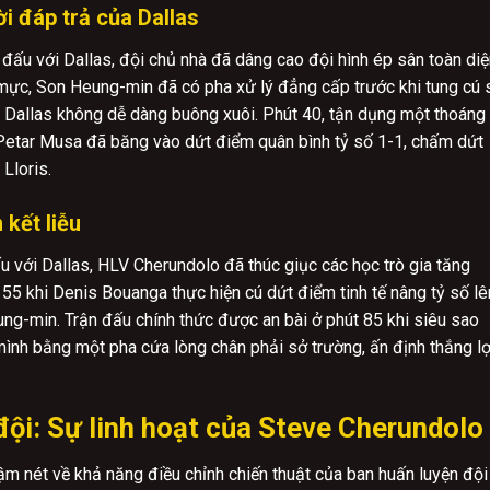
ời đáp trả của Dallas
đấu với Dallas, đội chủ nhà đã dâng cao đội hình ép sân toàn diệ
mực, Son Heung-min đã có pha xử lý đẳng cấp trước khi tung cú 
, Dallas không dễ dàng buông xuôi. Phút 40, tận dụng một thoáng
 Petar Musa đã băng vào dứt điểm quân bình tỷ số 1-1, chấm dứt
Lloris.
 kết liễu
 với Dallas, HLV Cherundolo đã thúc giục các học trò gia tăng
55 khi Denis Bouanga thực hiện cú dứt điểm tinh tế nâng tỷ số lê
ng-min. Trận đấu chính thức được an bài ở phút 85 khi siêu sao
ình bằng một pha cứa lòng chân phải sở trường, ấn định thắng lợ
 đội: Sự linh hoạt của Steve Cherundolo
m nét về khả năng điều chỉnh chiến thuật của ban huấn luyện đội