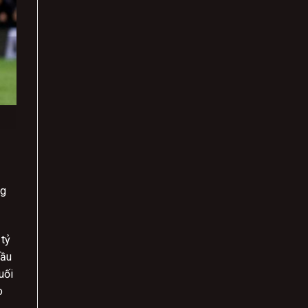
ng
 tỷ
đầu
uối
o