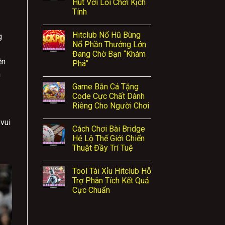
Hút Với Lối Chơi Kịch
Sicbo
và
Hitclub
vị
Tính
Mang
thế
Đến
Không
của
Trải
có
Son
Hitclub Nổ Hũ Bùng
g
Nghiệm
bình
Heung-
Xúc
luận
min
Nổ Phần Thưởng Lớn
ở
Xắc
Đang Chờ Bạn “Khám
Game
Cuốn
ện
Bài
Hút
Phá”
Tứ
Và
n
Quý
Không
Dễ
Át
có
Thắng
Game Bắn Cá Tặng
Tại
bình
Hitclub
luận
Code Cực Chất Dành
ở
Tạo
Riêng Cho Người Chơi
Hitclub
Sức
Nổ
Hút
Không
Hũ
Với
vui
có
Bùng
Lối
Cách Chơi Bài Bridge
bình
Nổ
Chơi
luận
Hé Lộ Thế Giới Chiến
Phần
Kịch
ở
Thưởng
Tính
Thuật Đầy Trí Tuệ
Game
Lớn
Bắn
Đang
Không
Cá
Chờ
có
Tặng
Tool Tài Xỉu Hitclub Hỗ
Bạn
bình
Code
“Khám
luận
Trợ Phân Tích Kết Quả
Cực
ở
Phá”
Chất
Cực Chuẩn
Cách
Dành
Chơi
Riêng
Không
Bài
Cho
có
Bridge
Người
bình
Hé
Chơi
luận
Lộ