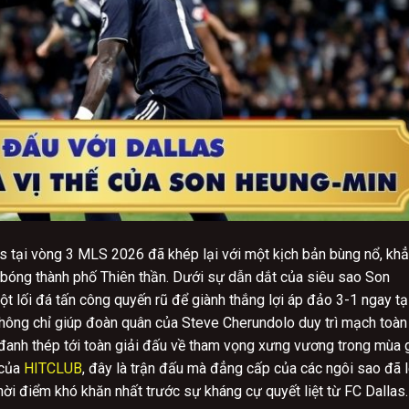
s tại vòng 3 MLS 2026 đã khép lại với một kịch bản bùng nổ, kh
bóng thành phố Thiên thần. Dưới sự dẫn dắt của siêu sao Son
t lối đá tấn công quyến rũ để giành thắng lợi áp đảo 3-1 ngay tạ
hông chỉ giúp đoàn quân của Steve Cherundolo duy trì mạch toàn
đanh thép tới toàn giải đấu về tham vọng xưng vương trong mùa g
 của
HITCLUB
, đây là trận đấu mà đẳng cấp của các ngôi sao đã 
ời điểm khó khăn nhất trước sự kháng cự quyết liệt từ FC Dallas.