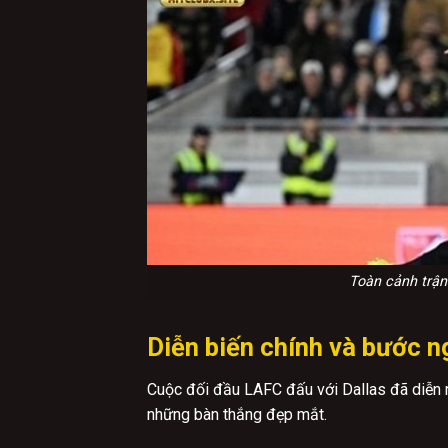
Toàn cảnh trận
Diễn biến chính và bước n
Cuộc đối đầu LAFC đấu với Dallas đã diễn 
những bàn thắng đẹp mắt.